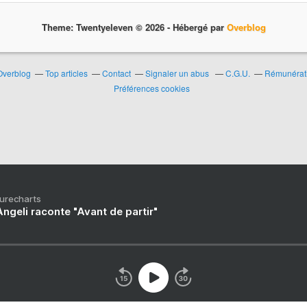
Theme: Twentyeleven © 2026 -
Hébergé par
Overblog
 Overblog
Top articles
Contact
Signaler un abus
C.G.U.
Rémunératio
Préférences cookies
Purecharts
ngeli raconte "Avant de partir"