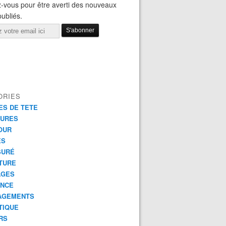
-vous pour être averti des nouveaux
publiés.
ORIES
ES DE TETE
TURES
OUR
ES
SURÉ
TURE
AGES
ANCE
AGEMENTS
TIQUE
RS