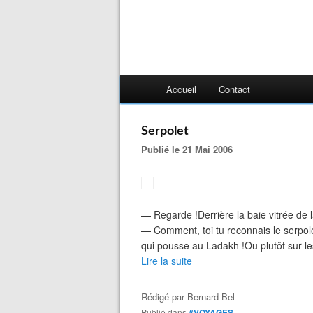
Accueil
Contact
Serpolet
Publié le 21 Mai 2006
— Regarde !Derrière la baie vitrée de
— Comment, toi tu reconnais le serpolet
qui pousse au Ladakh !Ou plutôt sur les
Lire la suite
Rédigé par
Bernard Bel
Publié dans
#VOYAGES