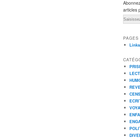
Abonnez
articles 
Email
PAGES
Links
CATÉG
PRIS
LEC
HUM
REV
CEN
ECRI
VOY
ENF
ENG
POLI
DIVE